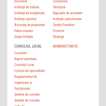
Descriere
Conducere
Instituții de cultură
Structură
Instituții de învățământ
Rapoarte de activitate
Instituții sportive
Instituții subordonate
Asociații de proprietari
Sediile Primăriei
Harta orașului
Proiecte
Orașe înfrățite
Strategii
CONSILIUL LOCAL
ADMINISTRAȚIE
Consilieri
Raport activitate -
Consiliul Local
Comisii de specialitate
Regulamentul de
organizare şi
funcţionare
Ședințe de consiliu
Ședințe de consiliu