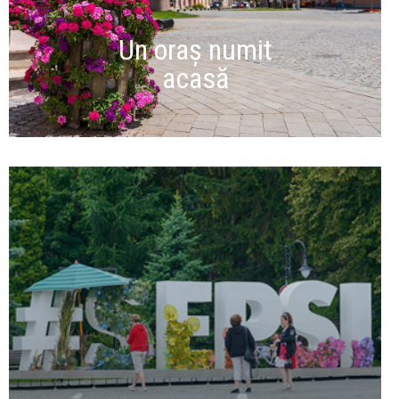
Un oraș numit
acasă