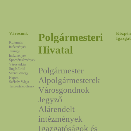
Városunk
Közpén
Polgármesteri
Igazgat
Kulturális
Hivatal
intézmények
Tanügyi
intézmények
Sportlétesítmények
Várostérkép
Polgármester
Sugásfürdő
Szent György
Napok
Alpolgármesterek
Székely Vágta
Testvértelepülések
Városgondnok
Jegyző
Alárendelt
intézmények
Igazgatóságok és