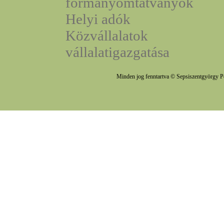
formanyomtatványok
Helyi adók
Közvállalatok
vállalatigazgatása
Minden jog fenntartva © Sepsiszentgyörgy P