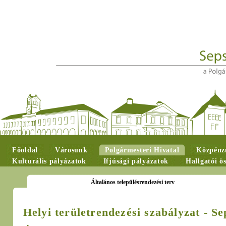
Főoldal
Városunk
Polgármesteri Hivatal
Közpénzü
Kulturális pályázatok
Ifjúsági pályázatok
Hallgatói ö
Általános településrendezési terv
Helyi területrendezési szabályzat
- Se